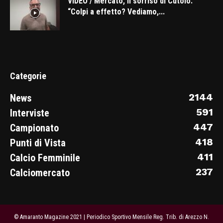
VIDEO / Mercato, il sorriso di Cutolo:
“Colpi a effetto? Vediamo,...
Categorie
2144
News
591
Interviste
447
Campionato
418
Punti di Vista
411
Calcio Femminile
237
Calciomercato
© Amaranto Magazine 2021 | Periodico Sportivo Mensile Reg. Trib. di Arezzo N.