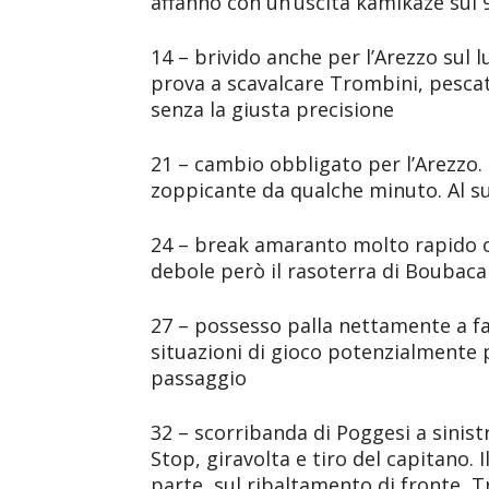
affanno con un’uscita kamikaze sul
14 – brivido anche per l’Arezzo sul l
prova a scavalcare Trombini, pescat
senza la giusta precisione
21 – cambio obbligato per l’Arezzo
zoppicante da qualche minuto. Al s
24 – break amaranto molto rapido o
debole però il rasoterra di Boubaca
27 – possesso palla nettamente a fa
situazioni di gioco potenzialmente p
passaggio
32 – scorribanda di Poggesi a sinis
Stop, giravolta e tiro del capitano. I
parte, sul ribaltamento di fronte, Tr