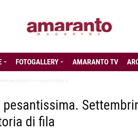
E
FOTOGALLERY
Amaranto
AMARANTO TV
AR
brini dal dischetto firma la quinta vittoria di...
e pesantissima. Settembrin
Magazine
oria di fila