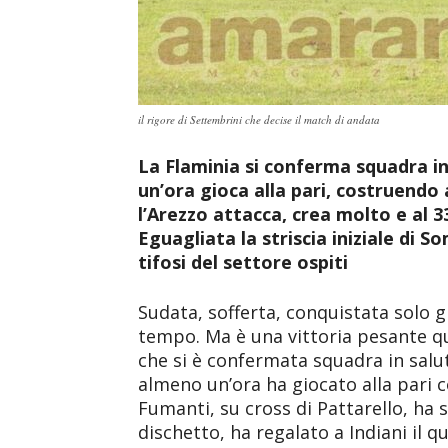
il rigore di Settembrini che decise il match di andata
La Flaminia si conferma squadra i
un’ora gioca alla pari, costruendo
l’Arezzo attacca, crea molto e al 33
Eguagliata la striscia iniziale di S
tifosi del settore ospiti
Sudata, sofferta, conquistata solo gr
tempo. Ma è una vittoria pesante qu
che si è confermata squadra in salu
almeno un’ora ha giocato alla pari co
Fumanti, su cross di Pattarello, ha s
dischetto, ha regalato a Indiani il 