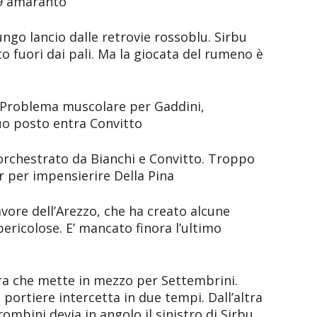
 9 amaranto
ungo lancio dalle retrovie rossoblu. Sirbu
o fuori dai pali. Ma la giocata del rumeno è
. Problema muscolare per Gaddini,
uo posto entra Convitto
rchestrato da Bianchi e Convitto. Troppo
r per impensierire Della Pina
vore dell’Arezzo, che ha creato alcune
ericolose. E’ mancato finora l’ultimo
tra che mette in mezzo per Settembrini.
l portiere intercetta in due tempi. Dall’altra
ombini devia in angolo il sinistro di Sirbu