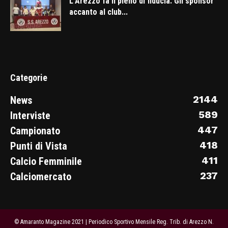
L’Arezzo fa il pieno di fiducia. Gli sponsor
accanto al club...
Categorie
2144
News
589
Interviste
447
Campionato
418
Punti di Vista
411
Calcio Femminile
237
Calciomercato
© Amaranto Magazine 2021 | Periodico Sportivo Mensile Reg. Trib. di Arezzo N.