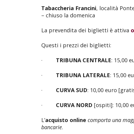
Tabaccheria Francini
, località Pont
– chiuso la domenica
La prevendita dei biglietti è attiva
o
Questi i prezzi dei biglietti:
·
TRIBUNA CENTRALE
: 15,00 e
·
TRIBUNA LATERALE
: 15,00 e
·
CURVA SUD
: 10,00 euro [grat
·
CURVA NORD
[ospiti]: 10,00 
L’
acquisto online
comporta una magg
bancarie
.