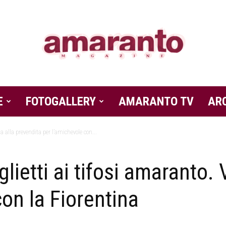
E
FOTOGALLERY
Amaranto
AMARANTO TV
AR
ia alla prevendita per l’amichevole con...
lietti ai tifosi amaranto. 
Magazine
on la Fiorentina