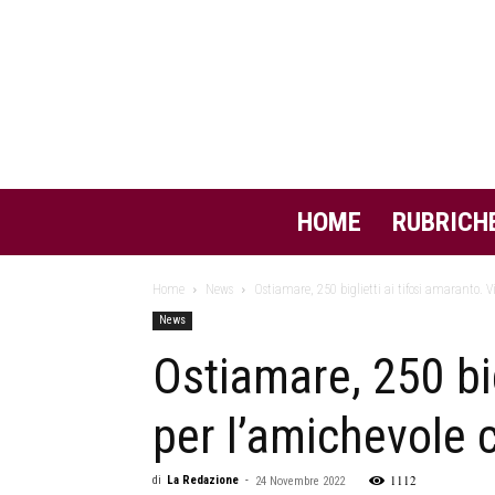
HOME
RUBRICH
Home
News
Ostiamare, 250 biglietti ai tifosi amaranto. V
News
Ostiamare, 250 big
per l’amichevole c
1112
di
La Redazione
-
24 Novembre 2022