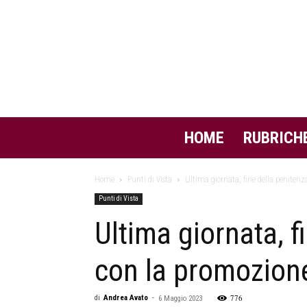
HOME
RUBRICH
Home
Punti di Vista
Ultima giornata, fine della penitenz
Punti di Vista
Ultima giornata, f
con la promozione
776
di
Andrea Avato
-
6 Maggio 2023