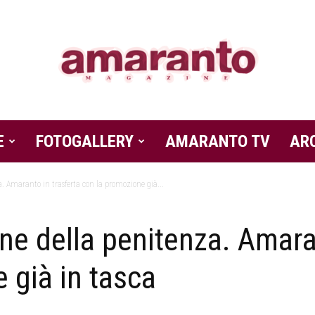
E
FOTOGALLERY
Amaranto
AMARANTO TV
AR
a. Amaranto in trasferta con la promozione già...
ine della penitenza. Amara
Magazine
 già in tasca