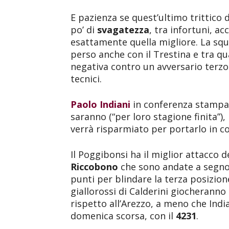
E pazienza se quest’ultimo trittico d
po’ di
svagatezza
, tra infortuni, a
esattamente quella migliore. La sq
perso anche con il Trestina e tra q
negativa contro un avversario terzo 
tecnici.
Paolo Indiani
in conferenza stampa
saranno (“per loro stagione finita”)
verrà risparmiato per portarlo in co
Il Poggibonsi ha il miglior attacco
Riccobono
che sono andate a segno 
punti per blindare la terza posizione
giallorossi di Calderini giocheranno 
rispetto all’Arezzo, a meno che Indi
domenica scorsa, con il
4231
.