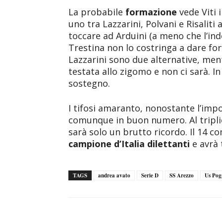
La probabile
formazione
vede Viti 
uno tra Lazzarini, Polvani e Risaliti
toccare ad Arduini (a meno che l’in
Trestina non lo costringa a dare forfa
Lazzarini sono due alternative, me
testata allo zigomo e non ci sarà. I
sostegno.
I tifosi amaranto, nonostante l’impo
comunque in buon numero. Al triplice
sarà solo un brutto ricordo. Il 14 co
campione d’Italia dilettanti
e avrà 
TAGS
andrea avato
Serie D
SS Arezzo
Us Pog