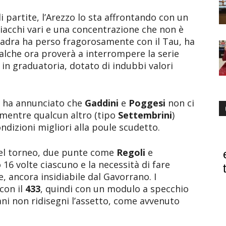
i partite, l’Arezzo lo sta affrontando con un
cciacchi vari e una concentrazione che non è
uadra ha perso fragorosamente con il Tau, ha
ualche ora proverà a interrompere la serie
in graduatoria, dotato di indubbi valori
 ha annunciato che
Gaddini
e
Poggesi
non ci
, mentre qualcun altro (tipo
Settembrini
)
ndizioni migliori alla poule scudetto.
 del torneo, due punte come
Regoli
e
16 volte ciascuno e la necessità di fare
, ancora insidiabile dal Gavorrano. I
con il
433
, quindi con un modulo a specchio
ani non ridisegni l’assetto, come avvenuto