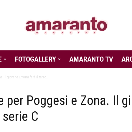
E
FOTOGALLERY
Amaranto
AMARANTO TV
AR
. Il giovane Ermini farà il terzo...
e per Poggesi e Zona. Il g
Magazine
n serie C