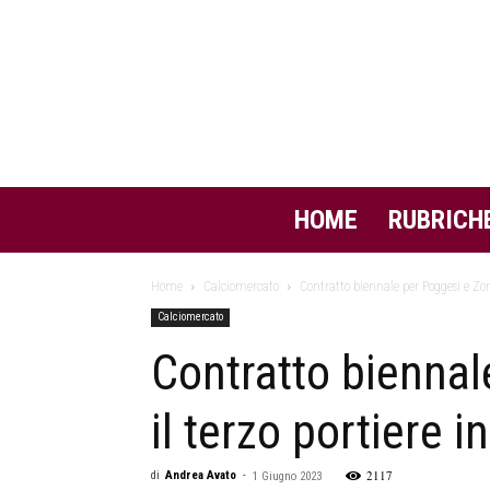
HOME
RUBRICH
Home
Calciomercato
Contratto biennale per Poggesi e Zona
Calciomercato
Contratto biennal
il terzo portiere i
2117
di
Andrea Avato
-
1 Giugno 2023