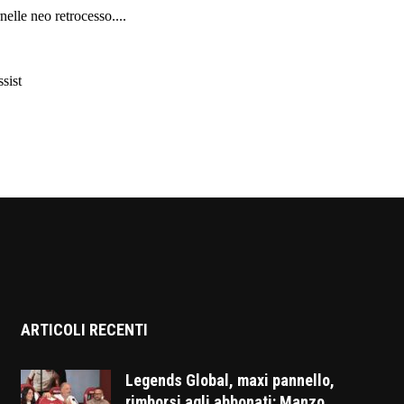
ARTICOLI RECENTI
Legends Global, maxi pannello,
rimborsi agli abbonati: Manzo