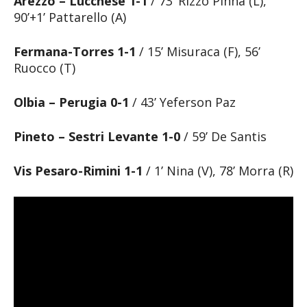
Arezzo – Lucchese 1-1
/ 73’ Rizzo Pinna (L),
90’+1’ Pattarello (A)
Fermana-Torres 1-1
/ 15’ Misuraca (F), 56’
Ruocco (T)
Olbia – Perugia 0-1
/ 43’ Yeferson Paz
Pineto – Sestri Levante 1-0
/ 59’ De Santis
Vis Pesaro-Rimini 1-1
/ 1’ Nina (V), 78’ Morra (R)