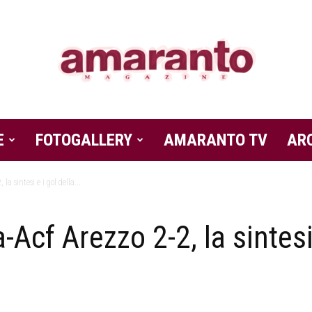
E
FOTOGALLERY
Amaranto
AMARANTO TV
AR
a sintesi e i gol della...
cf Arezzo 2-2, la sintesi 
Magazine