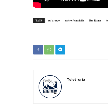
TAGS
acf arezzo
calcio femminile
Res Roma
t
Teletruria