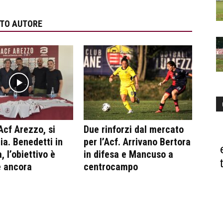
STO AUTORE
Acf Arezzo, si
Due rinforzi dal mercato
ia. Benedetti in
per l’Acf. Arrivano Bertora
, l’obiettivo è
in difesa e Mancuso a
e ancora
centrocampo