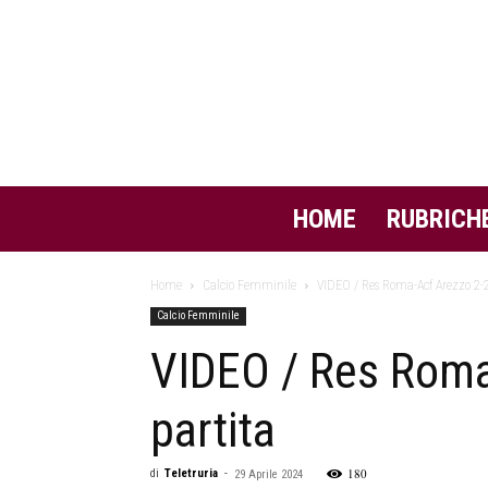
HOME
RUBRICH
Home
Calcio Femminile
VIDEO / Res Roma-Acf Arezzo 2-2, l
Calcio Femminile
VIDEO / Res Roma-A
partita
180
di
Teletruria
-
29 Aprile 2024