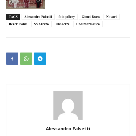
TAGS
Alessandro Falsetti
fotogallery
Gimet Brass
Novart
Rever Iconic
SS Arezzo
Unoaerre
UnoInformatica
Alessandro Falsetti