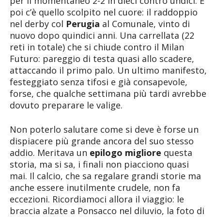
per il momentaneo 2-2 in dieci contro undici. E
poi c’è quello scolpito nel cuore: il raddoppio
nel derby col
Perugia
al Comunale, vinto di
nuovo dopo quindici anni. Una carrellata (22
reti in totale) che si chiude contro il Milan
Futuro: pareggio di testa quasi allo scadere,
attaccando il primo palo. Un ultimo manifesto,
festeggiato senza tifosi e già consapevole,
forse, che qualche settimana più tardi avrebbe
dovuto preparare le valige.
Non poterlo salutare come si deve è forse un
dispiacere più grande ancora del suo stesso
addio. Meritava un
epilogo migliore
questa
storia, ma si sa, i finali non piacciono quasi
mai. Il calcio, che sa regalare grandi storie ma
anche essere inutilmente crudele, non fa
eccezioni. Ricordiamoci allora il viaggio: le
braccia alzate a Ponsacco nel diluvio, la foto di