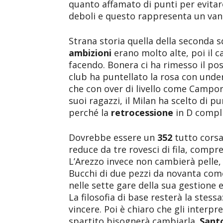
quanto affamato di punti per evitare
deboli e questo rappresenta un van
Strana storia quella della seconda s
ambizioni
erano molto alte, poi il 
facendo. Bonera ci ha rimesso il po
club ha puntellato la rosa con under
che con over di livello come Campore
suoi ragazzi, il Milan ha scelto di p
perché la
retrocessione
in D compl
Dovrebbe essere un
352
tutto corsa
reduce da tre rovesci di fila, compr
L’Arezzo invece non cambierà pelle,
Bucchi di due pezzi da novanta co
nelle sette gare della sua gestione e
La filosofia di base resterà la stess
vincere. Poi è chiaro che gli interpr
spartito bisognerà cambiarla.
Sant