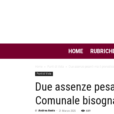
HOME
RUBRICH
Home
Punti di Vista
Due assenze pesanti ma il pronosti
Punti di Vista
Due assenze pesan
Comunale bisogna
689
di
Andrea Avato
-
21 Marzo 2025