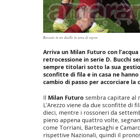
Ravasio in un duello in area di rigore
Arriva un Milan Futuro con l’acqua a
retrocessione in serie D. Bucchi sen
sempre titolari sotto la sua gest
sconfitte di fila e in casa ne hanno
cambio di passo per accorciare la cla
Il
Milan Futuro
sembra capitare al 
L’Arezzo viene da due sconfitte di fi
dieci, mentre i rossoneri da settem
pieno appena quattro volte, segnan
come Torriani, Bartesaghi e Camard
rispettive Nazionali, quindi il pron