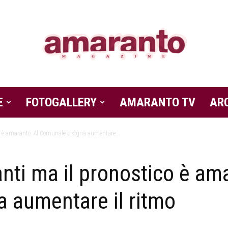
E
FOTOGALLERY
Amaranto
AMARANTO TV
AR
co è amaranto. Al Comunale bisogna aumentare...
ti ma il pronostico è ama
Magazine
 aumentare il ritmo