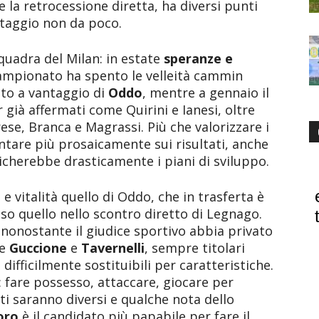
 la retrocessione diretta, ha diversi punti
taggio non da poco.
quadra del Milan: in estate
speranze e
campionato ha spento le velleità cammin
sto a vantaggio di
Oddo
, mentre a gennaio il
 già affermati come Quirini e Ianesi, oltre
se, Branca e Magrassi. Più che valorizzare i
untare più prosaicamente sui risultati, anche
icherebbe drasticamente i piani di sviluppo.
 e vitalità quello di Oddo, che in trasferta è
eso quello nello scontro diretto di Legnago.
 nonostante il giudice sportivo abbia privato
me
Guccione
e
Tavernelli
, sempre titolari
 difficilmente sostituibili per caratteristiche.
a: fare possesso, attaccare, giocare per
eti saranno diversi e qualche nota dello
oro
è il candidato più papabile per fare il