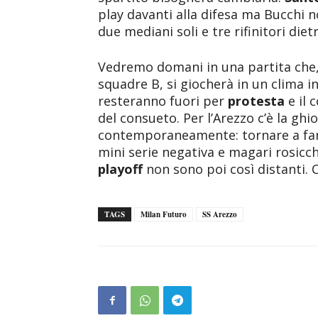
play davanti alla difesa ma Bucchi n
due mediani soli e tre rifinitori die
Vedremo domani in una partita che
squadre B, si giocherà in un clima in
resteranno fuori per
protesta
e il
del consueto. Per l’Arezzo c’è la ghi
contemporaneamente: tornare a fare
mini serie negativa e magari rosicch
playoff
non sono poi così distanti. Ca
TAGS
Milan Futuro
SS Arezzo