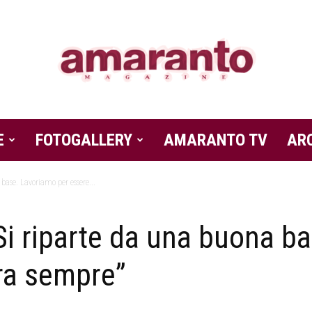
E
FOTOGALLERY
Amaranto
AMARANTO TV
AR
base. Lavoriamo per essere...
Si riparte da una buona b
Magazine
ra sempre”