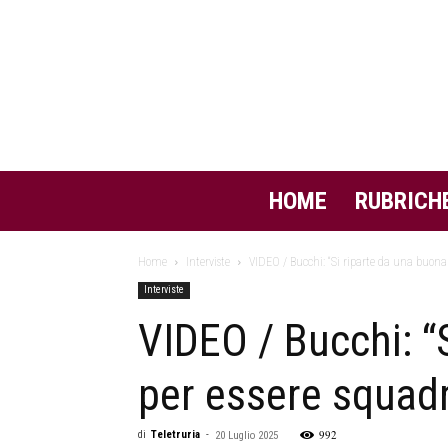
HOME
RUBRICH
Home
Interviste
VIDEO / Bucchi: “Si riparte da una buona 
Interviste
VIDEO / Bucchi: “
per essere squad
992
di
Teletruria
-
20 Luglio 2025