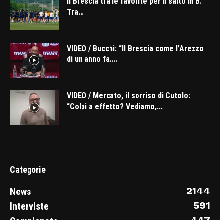
Il Brescia tra le favorite per il salto in B.
Tra...
VIDEO / Bucchi: “Il Brescia come l’Arezzo
di un anno fa....
VIDEO / Mercato, il sorriso di Cutolo:
“Colpi a effetto? Vediamo,...
Categorie
2144
News
591
Interviste
447