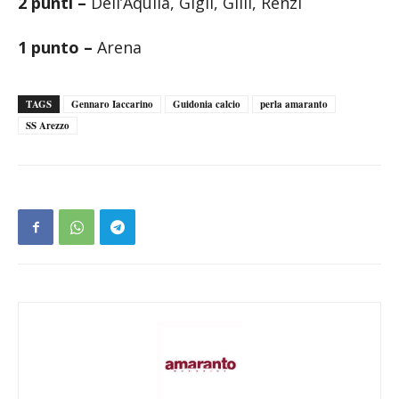
2 punti –
Dell’Aquila, Gigli, Gilli, Renzi
1 punto –
Arena
TAGS
Gennaro Iaccarino
Guidonia calcio
perla amaranto
SS Arezzo