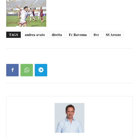
TAGS
andrea avato
diretta
Fc Ravenna
live
SS Arezzo