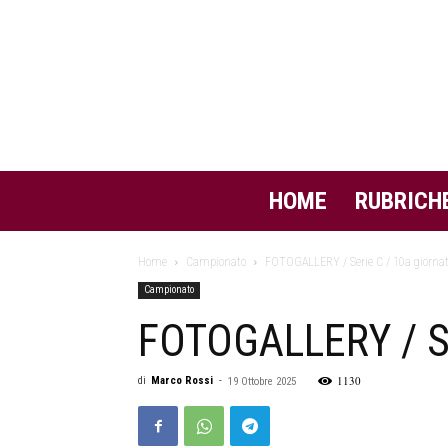
HOME
RUBRICH
Home
Campionato
FOTOGALLERY / Serie C / 10a giornat
Campionato
FOTOGALLERY / Se
1130
di
Marco Rossi
-
19 Ottobre 2025