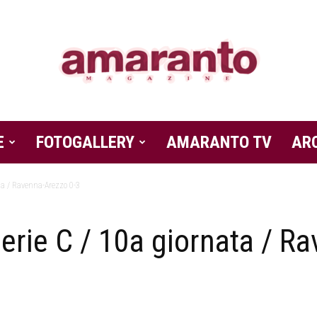
E
FOTOGALLERY
Amaranto
AMARANTO TV
AR
a / Ravenna-Arezzo 0-3
rie C / 10a giornata / Ra
Magazine