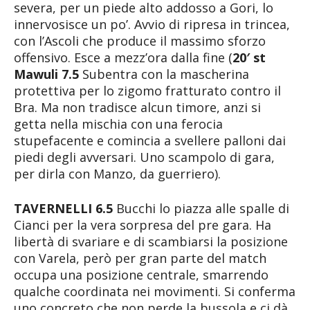
severa, per un piede alto addosso a Gori, lo
innervosisce un po’. Avvio di ripresa in trincea,
con l’Ascoli che produce il massimo sforzo
offensivo. Esce a mezz’ora dalla fine (
20′ st
Mawuli 7.5
Subentra con la mascherina
protettiva per lo zigomo fratturato contro il
Bra. Ma non tradisce alcun timore, anzi si
getta nella mischia con una ferocia
stupefacente e comincia a svellere palloni dai
piedi degli avversari. Uno scampolo di gara,
per dirla con Manzo, da guerriero).
TAVERNELLI 6.5
Bucchi lo piazza alle spalle di
Cianci per la vera sorpresa del pre gara. Ha
libertà di svariare e di scambiarsi la posizione
con Varela, però per gran parte del match
occupa una posizione centrale, smarrendo
qualche coordinata nei movimenti. Si conferma
uno concreto che non perde la bussola e ci dà