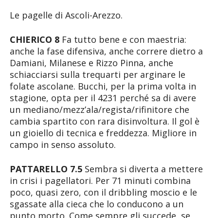
Le pagelle di Ascoli-Arezzo.
CHIERICO 8
Fa tutto bene e con maestria:
anche la fase difensiva, anche correre dietro a
Damiani, Milanese e Rizzo Pinna, anche
schiacciarsi sulla trequarti per arginare le
folate ascolane. Bucchi, per la prima volta in
stagione, opta per il 4231 perché sa di avere
un mediano/mezz’ala/regista/rifinitore che
cambia spartito con rara disinvoltura. Il gol è
un gioiello di tecnica e freddezza. Migliore in
campo in senso assoluto.
PATTARELLO 7.5
Sembra si diverta a mettere
in crisi i pagellatori. Per 71 minuti combina
poco, quasi zero, con il dribbling moscio e le
sgassate alla cieca che lo conducono a un
punto morto. Come sempre gli succede, se