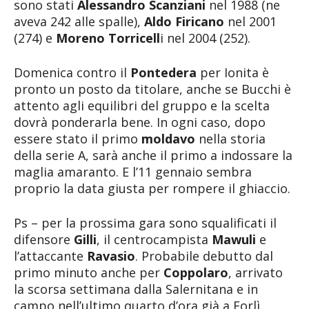
sono stati
Alessandro Scanziani
nel 1988 (ne
aveva 242 alle spalle),
Aldo Firicano
nel 2001
(274) e
Moreno Torricell
i nel 2004 (252).
Domenica contro il
Pontedera
per Ionita è
pronto un posto da titolare, anche se Bucchi è
attento agli equilibri del gruppo e la scelta
dovrà ponderarla bene. In ogni caso, dopo
essere stato il primo
moldavo
nella storia
della serie A, sarà anche il primo a indossare la
maglia amaranto. E l’11 gennaio sembra
proprio la data giusta per rompere il ghiaccio.
Ps – per la prossima gara sono squalificati il
difensore
Gilli
, il centrocampista
Mawuli
e
l’attaccante
Ravasio
. Probabile debutto dal
primo minuto anche per
Coppolaro
, arrivato
la scorsa settimana dalla Salernitana e in
campo nell’ultimo quarto d’ora già a Forlì.