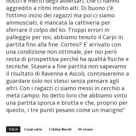
nostri e meriti degli avversari, che ci hanno
aggredito a ritmi molto alti. Di buono c’è
l’ottimo inizio dei ragazzi ma poi ci siamo
ammosciati, è mancata la cattiveria per
sferrare il colpo del ko. Troppi errori in
palleggio per noi, abbiamo tenuto il Carpi in
partita fino alla fine. Cortesi? E’ arrivato con
una condizione non ottimale, per noi però
resta di prospettiva perché ha qualità fisiche e
tecniche. Stasera a fine partita non sapevamo
il risultato di Ravenna e Ascoli, continueremo a
guardare solo noi stessi senza pensare agli
altri. Con i ragazzi ci siamo messi in cerchio a
metà campo: ho detto loro che abbiamo vinto
una partita sporca e brutta e che, proprio per
questo, i tre punti pesano come un macigno”
TAGS
Carpi calcio
Cristian Bucchi
SS Arezzo