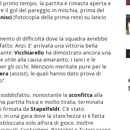
 primo tempo, la partita è rimasta aperta e
 il gol del pareggio in mischia, prima del
nisci
(fotocopia della prima rete) su lancio
ento di difficoltà dove la squadra avrebbe
atto. Anzi. E’ arrivata una vittoria bella
tante:
Vicchiarello
ha dimostrato ancora una
e utile alla causa amaranto, i lanci e le
er gli occhi. Menzioni meritate pure per le
era
(assist), le quali hanno dato prova di
o”.
 soddisfatto, nonostante la
sconfitta
alla
na partita fisica e molto tirata, terminata
ti firmata da
Stapelfeldt
. C’è stato
 in una gara dove la stanchezza si è fatta
sbloccata solo all’ora di gioco. Inoltre
Pasquali, Costantino, Razzolini e Tuteri erano