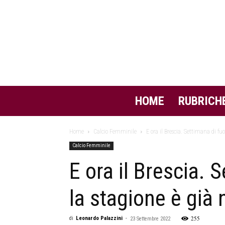
HOME
RUBRICH
Home
Calcio Femminile
E ora il Brescia. Settimana di fu
Calcio Femminile
E ora il Brescia. 
la stagione è già 
255
di
Leonardo Palazzini
-
23 Settembre 2022