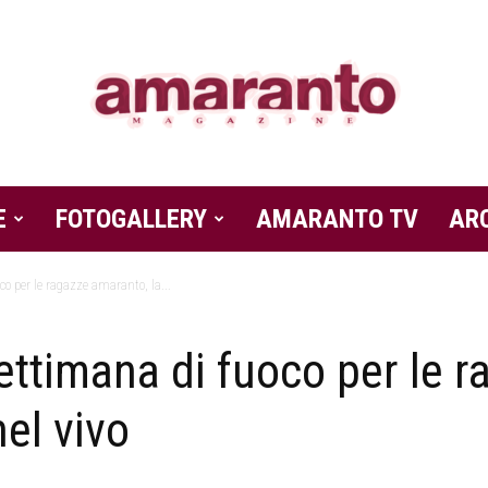
E
FOTOGALLERY
Amaranto
AMARANTO TV
AR
oco per le ragazze amaranto, la...
Settimana di fuoco per le 
Magazine
nel vivo