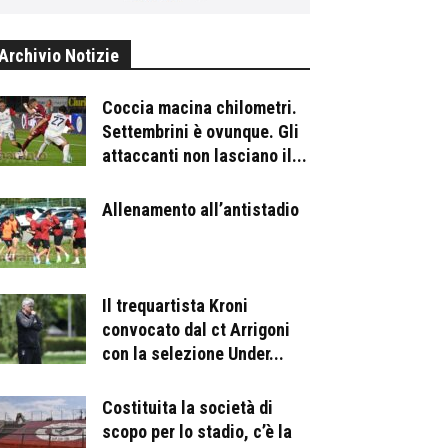
Archivio Notizie
Coccia macina chilometri.
Settembrini è ovunque. Gli
attaccanti non lasciano il...
Allenamento all’antistadio
Il trequartista Kroni
convocato dal ct Arrigoni
con la selezione Under...
Costituita la società di
scopo per lo stadio, c’è la