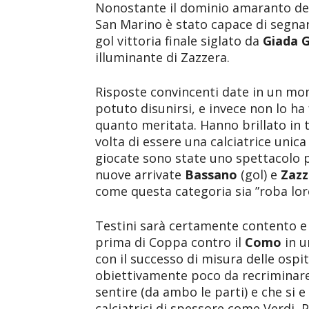
Nonostante il dominio amaranto del
San Marino è stato capace di segnare
gol vittoria finale siglato da
Giada G
illuminante di Zazzera.
Risposte convincenti date in un mom
potuto disunirsi, e invece non lo ha f
quanto meritata. Hanno brillato in 
volta di essere una calciatrice unica 
giocate sono state uno spettacolo p
nuove arrivate
Bassano
(gol) e
Zazz
come questa categoria sia ”roba lor
Testini sarà certamente contento e
prima di Coppa contro il
Como
in u
con il successo di misura delle ospi
obiettivamente poco da recriminare,
sentire (da ambo le parti) e che si e 
calciatrici di spessore come Verdi, 