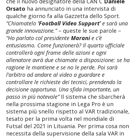
che il nuovo designatore della CAN C
Daniele
Orsato
ha annunciato in una intervista di
qualche giorno fa alla Gazzetta dello Sport.
“Chiamatelo
‘Football Video Support’
e sarà una
grande innovazione.”
– queste le sue parole –
“Ho parlato col presidente
Marani
e c’è
entusiasmo. Come funzionerà? Il quarto ufficiale
controllerà ogni frame delle azioni e ogni
allenatore avrà due chiamate a disposizione: se ha
ragione le mantiene e se no le perde. Poi sarà
l’arbitro ad andare al video a guardare e
controllare le richieste dei tecnici, prendendo la
decisione opportuna. Una sfida importante, un
passo in più notevole”
Il sistema che sbarcherà
nella prossima stagione in Lega Pro è un
sistema più snello rispetto al VAR tradizionale,
tesato per la prima volta nel mondiale di
Futsal del 2021 in Lituania. Per prima cosa non
necessita della supervisione della sala VAR in