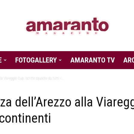
E
FOTOGALLERY
Amaranto
AMARANTO TV
AR
la Viareggio Cup. Iscritte squadre da tutti i...
nza dell’Arezzo alla Viaregg
Magazine
 continenti