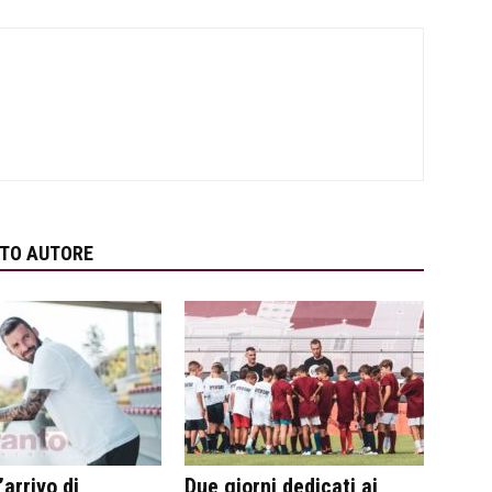
STO AUTORE
’arrivo di
Due giorni dedicati ai