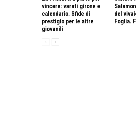
vincere: varati girone e
Salamone
calendario. Sfide di
del vivai
prestigio per le altre
Foglia. 
giovanili