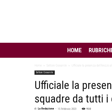
HOME
RUBRICH
Home
Settore Giovanile
Ufficiale la presenza dell’Arezzo al
Settore Giovanile
Ufficiale la prese
squadre da tutti i
910
di
La Redazione
-
15 Febbraio 2023