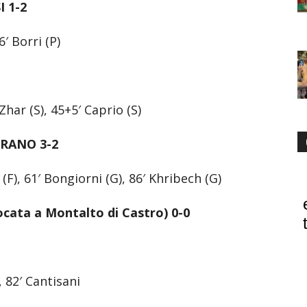
 1-2
6′ Borri (P)
Zhar (S), 45+5′ Caprio (S)
RANO 3-2
o (F), 61′ Bongiorni (G), 86′ Khribech (G)
ata a Montalto di Castro) 0-0
, 82′ Cantisani