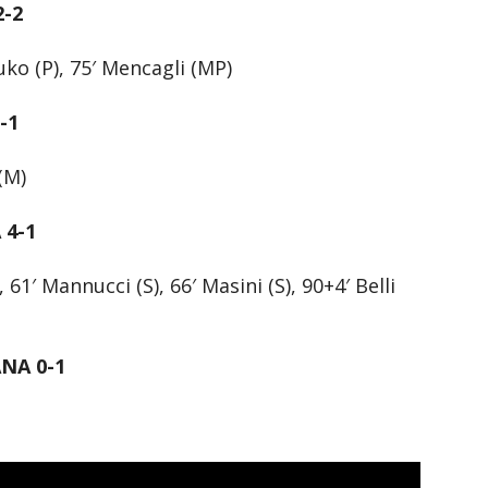
2-2
ouko (P), 75′ Mencagli (MP)
-1
 (M)
 4-1
 61′ Mannucci (S), 66′ Masini (S), 90+4′ Belli
NA 0-1