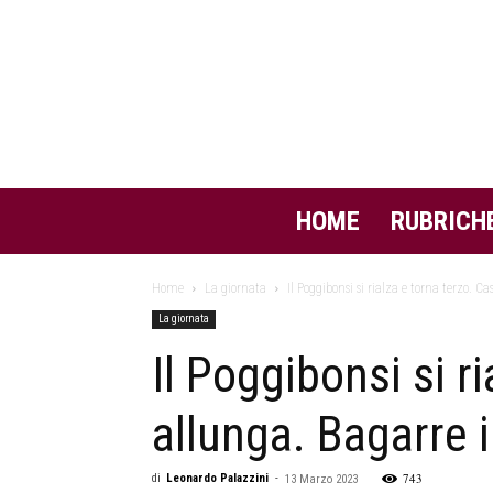
HOME
RUBRICH
Home
La giornata
Il Poggibonsi si rialza e torna terzo. Cast
La giornata
Il Poggibonsi si ri
allunga. Bagarre 
743
di
Leonardo Palazzini
-
13 Marzo 2023