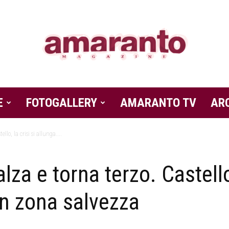
E
FOTOGALLERY
Amaranto
AMARANTO TV
AR
ello, la crisi si allunga....
alza e torna terzo. Castello,
Magazine
in zona salvezza