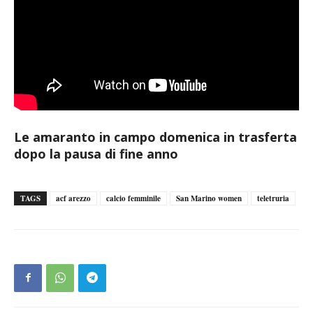
Le amaranto in campo domenica in trasferta
dopo la pausa di fine anno
TAGS
acf arezzo
calcio femminile
San Marino women
teletruria