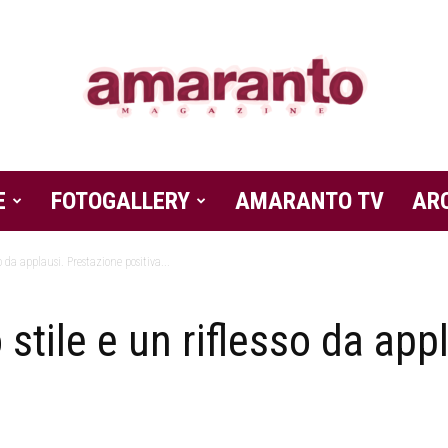
E
FOTOGALLERY
Amaranto
AMARANTO TV
AR
so da applausi. Prestazione positiva...
o stile e un riflesso da ap
Magazine