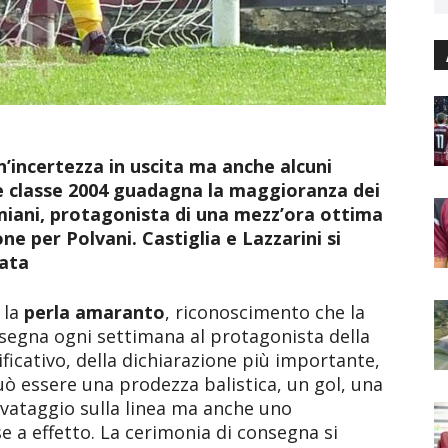
n’incertezza in uscita ma anche alcuni
re classe 2004 guadagna la maggioranza dei
miani, protagonista di una mezz’ora ottima
ne per Polvani. Castiglia e Lazzarini si
nata
 la
perla amaranto
, riconoscimento che la
egna ogni settimana al protagonista della
ificativo, della dichiarazione più importante,
può essere una prodezza balistica, un gol, una
lvataggio sulla linea ma anche uno
se a effetto. La cerimonia di consegna si