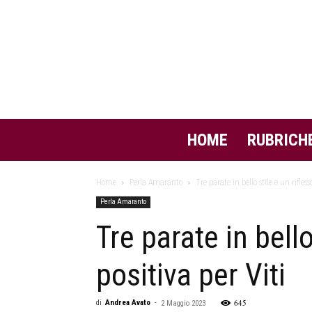
HOME
RUBRICH
Home
Perla Amaranto
Tre parate in bello stile e un rifles
Perla Amaranto
Tre parate in bell
positiva per Viti
645
di
Andrea Avato
-
2 Maggio 2023