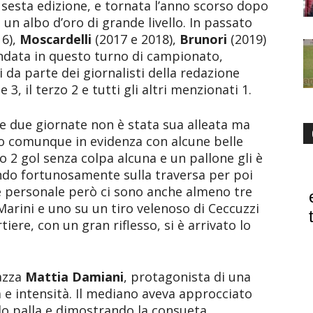
a sesta edizione, e tornata l’anno scorso dopo
 un albo d’oro di grande livello. In passato
6),
Moscardelli
(2017 e 2018),
Brunori
(2019)
ndata in questo turno di campionato,
 da parte dei giornalisti della redazione
 3, il terzo 2 e tutti gli altri menzionati 1.
e due giornate non è stata sua alleata ma
sso comunque in evidenza con alcune belle
o 2 gol senza colpa alcuna e un pallone gli è
ndo fortunosamente sulla traversa per poi
re personale però ci sono anche almeno tre
 Marini e uno su un tiro velenoso di Ceccuzzi
tiere, con un gran riflesso, si è arrivato lo
iazza
Mattia Damiani
, protagonista di una
 e intensità. Il mediano aveva approcciato
do palla e dimostrando la consueta