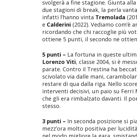
svolgerà a fine stagione. Giunta all
due stagioni di break, la perla vanta
infatti l’hanno vinta
Tremolada
(201
e
Calderini
(2022). Vediamo com’è a
ricordando che chi raccoglie più voti
ottiene 5 punti, il secondo ne ottiene
5 punti –
La fortuna in queste ultim
Lorenzo Viti
, classe 2004, si è me
parate. Contro il Trestina ha beccat
scivolato via dalle mani, carambola
restare di qua dalla riga. Nello sco
interventi decisivi, un paio su Ferri
che gli era rimbalzato davanti. Il por
stesso.
3 punti –
In seconda posizione si p
mezz’ora molto positiva per lucidità
nel modo migliore la gara, smistan