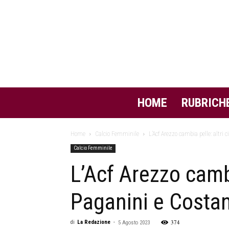
HOME
RUBRICH
Home
Calcio Femminile
L’Acf Arezzo cambia pelle: altri 
Calcio Femminile
L’Acf Arezzo cambi
Paganini e Costa
374
di
La Redazione
-
5 Agosto 2023