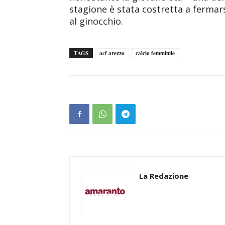
stagione è stata costretta a fermars
al ginocchio.
TAGS
acf arezzo
calcio femminile
La Redazione