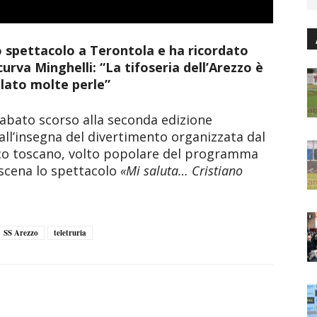
uo spettacolo a Terontola e ha ricordato
curva Minghelli: “La tifoseria dell’Arezzo è
alato molte perle”
abato scorso alla seconda edizione
 all’insegna del divertimento organizzata dal
ico toscano, volto popolare del programma
n scena lo spettacolo
«Mi saluta… Cristiano
SS Arezzo
teletruria