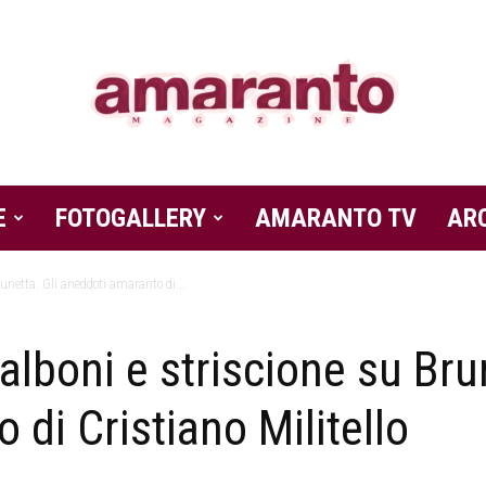
E
FOTOGALLERY
Amaranto
AMARANTO TV
AR
runetta. Gli aneddoti amaranto di...
lboni e striscione su Brun
Magazine
di Cristiano Militello