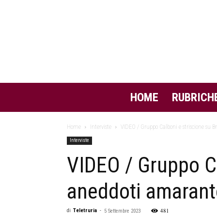
HOME
RUBRICH
Home
Interviste
VIDEO / Gruppo Calboni e striscione su B
Interviste
VIDEO / Gruppo Ca
aneddoti amaranto 
481
di
Teletruria
-
5 Settembre 2023