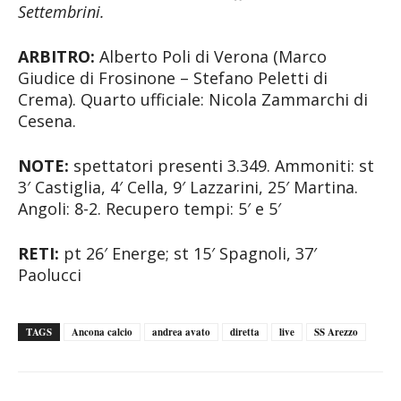
Settembrini.
ARBITRO:
Alberto Poli di Verona (Marco
Giudice di Frosinone – Stefano Peletti di
Crema). Quarto ufficiale: Nicola Zammarchi di
Cesena.
NOTE:
spettatori presenti 3.349. Ammoniti: st
3′ Castiglia, 4′ Cella, 9′ Lazzarini, 25′ Martina.
Angoli: 8-2. Recupero tempi: 5′ e 5′
RETI:
pt 26′ Energe; st 15′ Spagnoli, 37′
Paolucci
TAGS
Ancona calcio
andrea avato
diretta
live
SS Arezzo