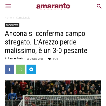
Home
Campionato
Campionato
Ancona si conferma campo
stregato. L’Arezzo perde
malissimo, è un 3-0 pesante
4437
di
Andrea Avato
-
26 Ottobre 2023