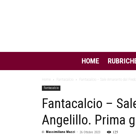
HOME
RUBRICH
Home
Fantacalcio
Fantacalcio – Sale Amaranto dal Freddo
Fantacalcio
Fantacalcio – Sal
Angelillo. Prima g
125
di
Massimiliano Mazzi
-
26 Ottobre 2023