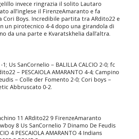
illo invece ringrazia il solito Lautaro
tato all’inglese il FirenzeAmaranto e fa
sta Cori Boys. Incredibile partita tra ARdito22 e
n un pirotecnico 4-4 dopo una girandola di
no da una parte e Kvaratskhelia dall’altra.
1; Us SanCornelio – BALILLA CALCIO 2-0; fc
ARdito22 – PESCAIOLA AMARANTO 4-4; Campino
dis – Colle der Fomento 2-0; Cori boys –
tic Abbruscato 0-2.
enchino 11 ARdito22 9 FirenzeAmaranto
owboy 8 Us SanCornelio 7 Dinamo De Feudis
CIO 4 PESCAIOLA AMARANTO 4 Indians