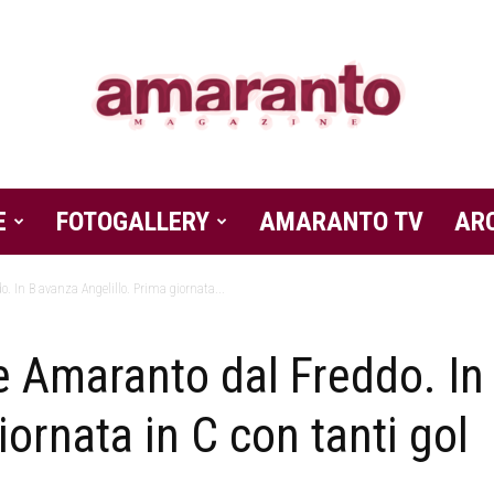
E
FOTOGALLERY
Amaranto
AMARANTO TV
AR
. In B avanza Angelillo. Prima giornata...
e Amaranto dal Freddo. In
Magazine
iornata in C con tanti gol