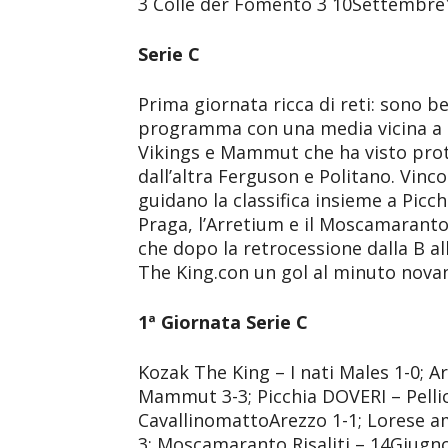
3 Colle der Fomento 3 10Settembre
Serie C
Prima giornata ricca di reti: sono ben
programma con una media vicina a 4 r
Vikings e Mammut che ha visto prot
dall’altra Ferguson e Politano. Vinco
guidano la classifica insieme a Picc
Praga, l’Arretium e il Moscamaranto R
che dopo la retrocessione dalla B al
The King.con un gol al minuto novan
1ª Giornata Serie C
Kozak The King – I nati Males 1-0; 
Mammut 3-3; Picchia DOVERI – Pell
CavallinomattoArezzo 1-1; Lorese 
3; Moscamaranto Risaliti – 14Giugno