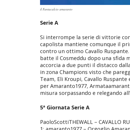
il Fantacalcio amaranto
Serie A
Si interrompe la serie di vittorie 
capolista mantiene comunque il pri
contro un ottimo Cavallo Ruspante. 
batte il Cosmeddu dopo una sfida mol
accorcia a due punti il distacco dall
in zona Champions visto che paregg
Team, Eli Kroupi, Cavallo Ruspante 
per Amaranto1977, Armataamaranto 
misura sorpassando e relegando all
5ª Giornata Serie A
PaoloScottiTHEWALL – CAVALLO RUSP
1; amaranto1977 – Orgoglio Amaran