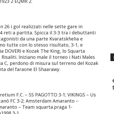
1923 2 EQMR 2.
 26 i gol realizzati nelle sette gare in
eti a partita. Spicca il 3-3 tra i debuttanti
agonisti da una parte Kvaratskhelia e
no tutte con lo stesso risultato, 3-1, e
hia DOVERI e Kozak The King, lo Squarta
isaliti. Iniziano male il torneo i Nati Males
la C, perdono di misura sul terreno del Kozak
ta del faraone El Shaarawy.
Arretium F.C. – SS PAGOTTO 3-1; VIKINGS – Us
icanó FC 3-2; Amsterdam Amaranto –
amaranto – Team squarta.praga 1-
1998 3-1.