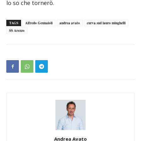
lo so che tornerò.
TAGS
Alfredo Gennaioli
andrea avato
curva sud lauro minghelli
SS Arezzo
Andrea Avato