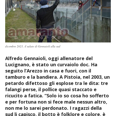
dicembre 2021, il saluto di Gennaioli alla sud
Alfredo Gennaioli, oggi allenatore del
Lucignano, è stato un curvaiolo doc. Ha
seguito l’Arezzo in casa e fuori, con il
tamburo e la bandiera. A Pistoia, nel 2003, un
petardo difettoso gli esplose tra le dita: tre
falangi perse, il pollice quasi staccato e
ricucito a fatica. “Solo io so cosa ho sofferto
e per fortuna non si fece male nessun altro,
non me lo sarei perdonato. I ragazzi della
sud li capisco, il botto è folklore e colore, è