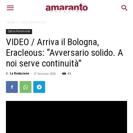
Home
Calcio Femminile
Calcio Femminile
VIDEO / Arriva il Bologna,
Eracleous: “Avversario solido. A
noi serve continuità”
93
di
La Redazione
-
27 Gennaio 2024