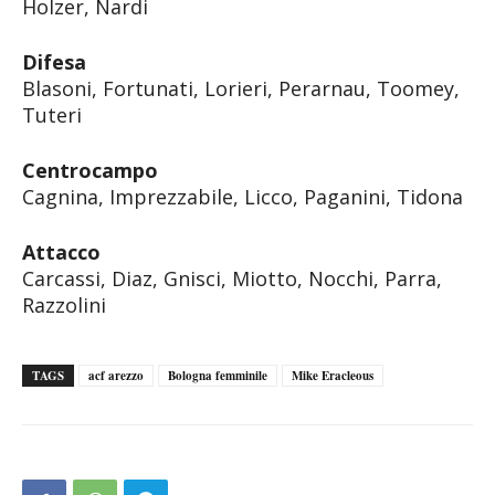
Holzer, Nardi
Difesa
Blasoni, Fortunati, Lorieri, Perarnau, Toomey,
Tuteri
Centrocampo
Cagnina, Imprezzabile, Licco, Paganini, Tidona
Attacco
Carcassi, Diaz, Gnisci, Miotto, Nocchi, Parra,
Razzolini
TAGS
acf arezzo
Bologna femminile
Mike Eracleous