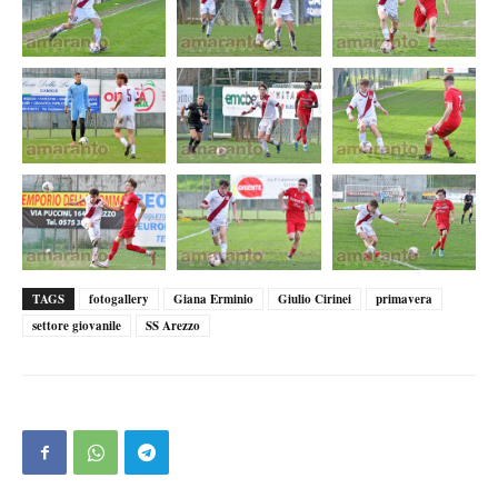
TAGS
fotogallery
Giana Erminio
Giulio Cirinei
primavera
settore giovanile
SS Arezzo