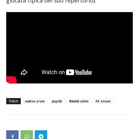
giocata tipica del suo repertorio).
TAGS
andrea avato
pagelle
Rimini calcio
SS Arezzo