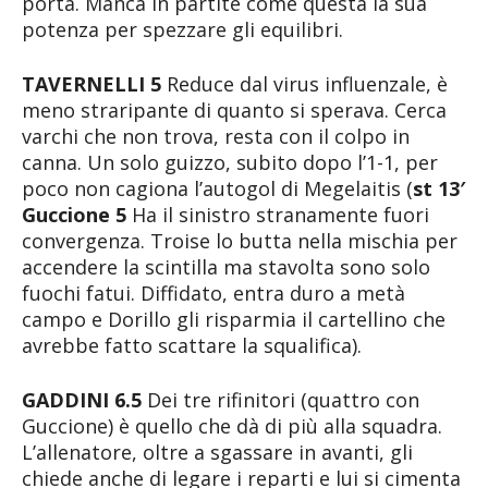
porta. Manca in partite come questa la sua
potenza per spezzare gli equilibri.
TAVERNELLI 5
Reduce dal virus influenzale, è
meno straripante di quanto si sperava. Cerca
varchi che non trova, resta con il colpo in
canna. Un solo guizzo, subito dopo l’1-1, per
poco non cagiona l’autogol di Megelaitis (
st 13′
Guccione 5
Ha il sinistro stranamente fuori
convergenza. Troise lo butta nella mischia per
accendere la scintilla ma stavolta sono solo
fuochi fatui. Diffidato, entra duro a metà
campo e Dorillo gli risparmia il cartellino che
avrebbe fatto scattare la squalifica).
GADDINI 6.5
Dei tre rifinitori (quattro con
Guccione) è quello che dà di più alla squadra.
L’allenatore, oltre a sgassare in avanti, gli
chiede anche di legare i reparti e lui si cimenta