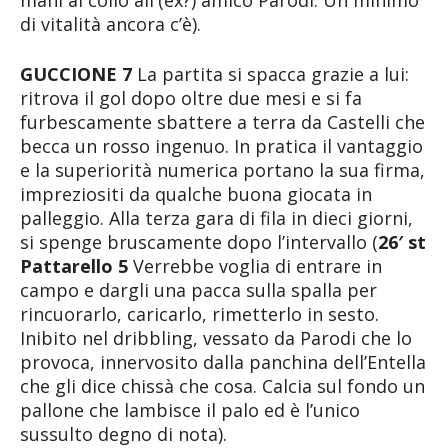
mani al collo all'(ex?) amico Parodi. Un minimo
di vitalità ancora c’è).
GUCCIONE 7
La partita si spacca grazie a lui:
ritrova il gol dopo oltre due mesi e si fa
furbescamente sbattere a terra da Castelli che
becca un rosso ingenuo. In pratica il vantaggio
e la superiorità numerica portano la sua firma,
impreziositi da qualche buona giocata in
palleggio. Alla terza gara di fila in dieci giorni,
si spenge bruscamente dopo l’intervallo (
26′ st
Pattarello 5
Verrebbe voglia di entrare in
campo e dargli una pacca sulla spalla per
rincuorarlo, caricarlo, rimetterlo in sesto.
Inibito nel dribbling, vessato da Parodi che lo
provoca, innervosito dalla panchina dell’Entella
che gli dice chissà che cosa. Calcia sul fondo un
pallone che lambisce il palo ed è l’unico
sussulto degno di nota).