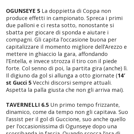
OGUNSEYE 5
La doppietta di Coppa non
produce effetti in campionato. Spreca i primi
due palloni e ci resta sotto, nonostante si
sbatta per giocare di sponda e aiutare i
compagni. Gli capita l’occasione buona per
capitalizzare il momento migliore dell’Arezzo e
mettere in ghiaccio la gara, affondando
l’Entella, e invece strozza il tiro con il piede
forte. Col senno di poi, la partita gira (anche) lì.
Il digiuno da gol si allunga a otto giornate (
14′
st Gucci 5
Vecchi discorsi sempre attuali.
Aspetta la palla giusta che non gli arriva mai).
TAVERNELLI 6.5
Un primo tempo frizzante,
dinamico, come da tempo non gli capitava. Suo
l’assist per il gol di Guccione, suo anche quello
per l’occasionissima di Ogunseye dopo una
scorribanda in fascia. Quando scocca l’ora di