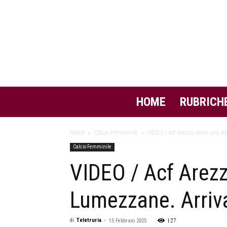
HOME
RUBRICH
Home
Calcio Femminile
VIDEO / Acf Arezzo, serve una re
Calcio Femminile
VIDEO / Acf Arezz
Lumezzane. Arriva
127
di
Teletruria
-
15 Febbraio 2025