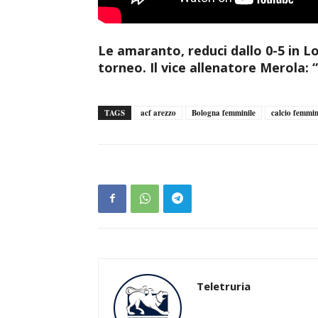
Le amaranto, reduci dallo 0-5 in L
torneo. Il vice allenatore Merola: 
TAGS
acf arezzo
Bologna femminile
calcio femmin
Teletruria