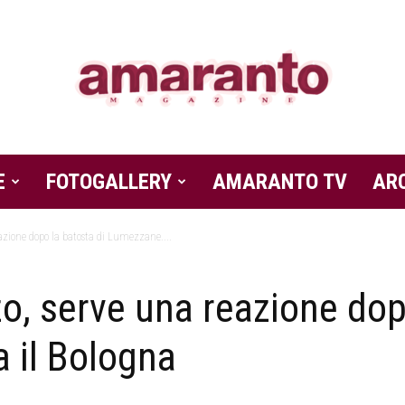
E
FOTOGALLERY
Amaranto
AMARANTO TV
AR
azione dopo la batosta di Lumezzane....
o, serve una reazione dop
Magazine
 il Bologna