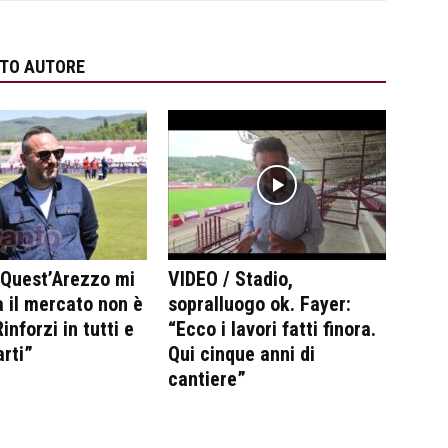
STO AUTORE
“Quest’Arezzo mi
VIDEO / Stadio,
 il mercato non è
sopralluogo ok. Fayer:
inforzi in tutti e
“Ecco i lavori fatti finora.
arti”
Qui cinque anni di
cantiere”