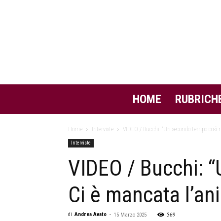
HOME
RUBRICH
Home
Interviste
VIDEO / Bucchi: “Un secondo tempo così no
Interviste
VIDEO / Bucchi: 
Ci è mancata l’an
569
di
Andrea Avato
-
15 Marzo 2025