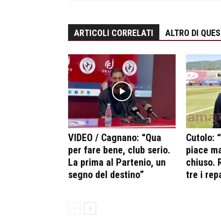
ARTICOLI CORRELATI
ALTRO DI QUE
VIDEO / Cagnano: “Qua
Cutolo: 
per fare bene, club serio.
piace ma
La prima al Partenio, un
chiuso. R
segno del destino”
tre i rep