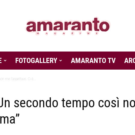
E
FOTOGALLERY
Amaranto
AMARANTO TV
AR
n me l’aspettavo. Ci è...
“Un secondo tempo così no
Magazine
ima”