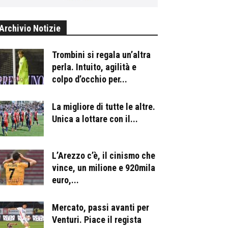
Archivio Notizie
Trombini si regala un’altra
perla. Intuito, agilità e
colpo d’occhio per...
La migliore di tutte le altre.
Unica a lottare con il...
L’Arezzo c’è, il cinismo che
vince, un milione e 920mila
euro,...
Mercato, passi avanti per
Venturi. Piace il regista