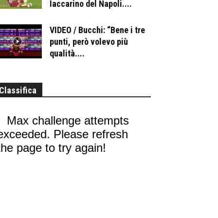
Iaccarino del Napoli....
VIDEO / Bucchi: “Bene i tre
punti, però volevo più
qualità....
Classifica