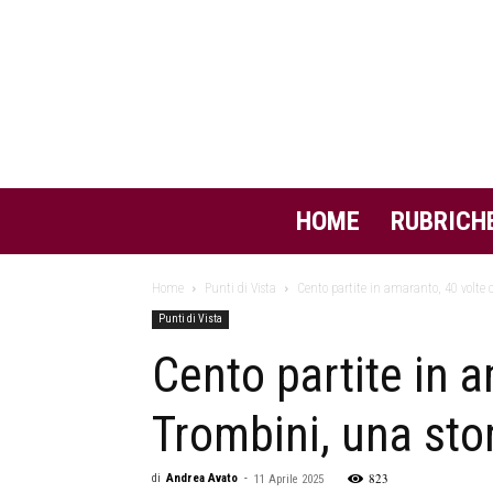
HOME
RUBRICH
Home
Punti di Vista
Cento partite in amaranto, 40 volte c
Punti di Vista
Cento partite in a
Trombini, una sto
823
di
Andrea Avato
-
11 Aprile 2025