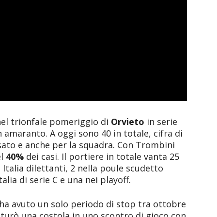
el trionfale pomeriggio di
Orvieto
in serie
n amaranto. A oggi sono 40 in totale, cifra di
ssato e anche per la squadra. Con Trombini
el
40%
dei casi. Il portiere in totale vanta 25
 Italia dilettanti, 2 nella poule scudetto
talia di serie C e una nei playoff.
ha avuto un solo periodo di stop tra ottobre
turò una costola in uno scontro di gioco con