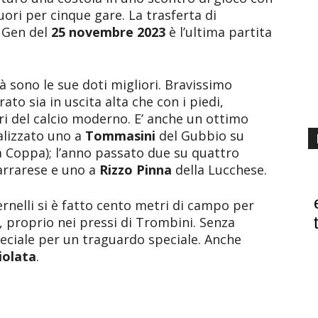
uori per cinque gare. La trasferta di
t Gen del
25 novembre 2023
è l’ultima partita
tà sono le sue doti migliori. Bravissimo
rato sia in uscita alta che con i piedi,
ri del calcio moderno. E’ anche un ottimo
alizzato uno a
Tommasini
del Gubbio su
a Coppa); l’anno passato due su quattro
arrarese e uno a
Rizzo Pinna
della Lucchese.
ernelli si è fatto cento metri di campo per
, proprio nei pressi di Trombini. Senza
peciale per un traguardo speciale. Anche
iolata
.