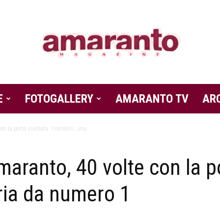
E
FOTOGALLERY
Amaranto
AMARANTO TV
AR
on la porta inviolata. Trombini, una...
maranto, 40 volte con la po
Magazine
ria da numero 1