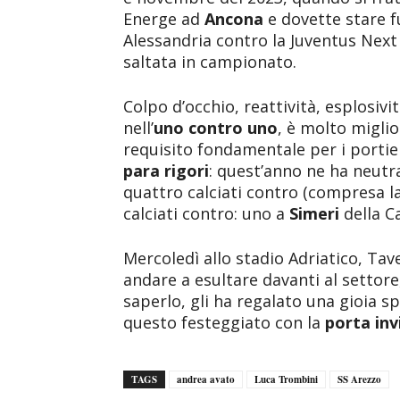
Energe ad
Ancona
e dovette stare f
Alessandria contro la Juventus Nex
saltata in campionato.
Colpo d’occhio, reattività, esplosivi
nell’
uno contro uno
, è molto miglio
requisito fondamentale per i portie
para rigori
: quest’anno ne ha neutr
quattro calciati contro (compresa l
calciati contro: uno a
Simeri
della C
Mercoledì allo stadio Adriatico, Tav
andare a esultare davanti al settore
saperlo, gli ha regalato una gioia s
questo festeggiato con la
porta inv
TAGS
andrea avato
Luca Trombini
SS Arezzo