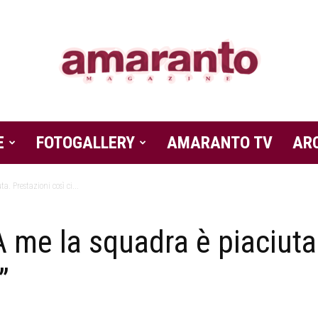
E
FOTOGALLERY
Amaranto
AMARANTO TV
AR
. Prestazioni così ci...
A me la squadra è piaciuta
Magazine
”