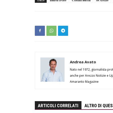
TAGS
andrea avato
Cristian Bucchi
SS Arezzo
Andrea Avato
Nato nel 1972, giornalista prof
anche per Arezzo Notizie e Up 
Amaranto Magazine
ARTICOLI CORRELATI
ALTRO DI QUE