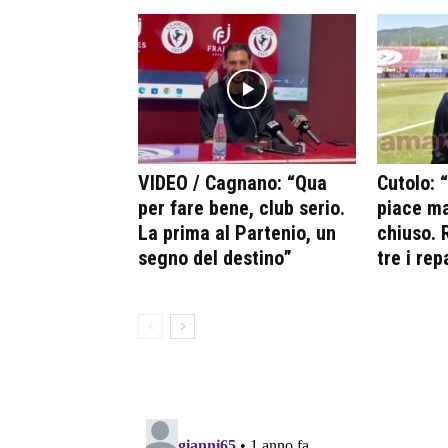
VIDEO / Cagnano: “Qua
Cutolo: 
per fare bene, club serio.
piace ma
La prima al Partenio, un
chiuso. R
segno del destino”
tre i rep