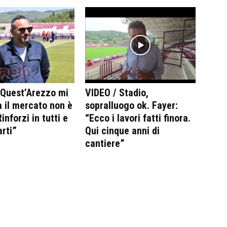
“Quest’Arezzo mi
VIDEO / Stadio,
 il mercato non è
sopralluogo ok. Fayer:
inforzi in tutti e
“Ecco i lavori fatti finora.
arti”
Qui cinque anni di
cantiere”