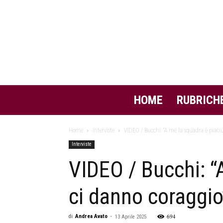
HOME
RUBRICH
Home
Interviste
VIDEO / Bucchi: “A me la squadra è piaciuta
Interviste
VIDEO / Bucchi: “
ci danno coraggio
694
di
Andrea Avato
-
13 Aprile 2025