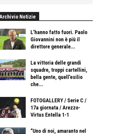
Archivio Notizie
L’hanno fatto fuori. Paolo
Giovannini non è più il
direttore generale...
La vittoria delle grandi
squadre, troppi cartellini,
bella gente, quell’esilio
che...
FOTOGALLERY / Serie C /
17a giornata / Arezzo-
Virtus Entella 1-1
“Uno di noi, amaranto nel