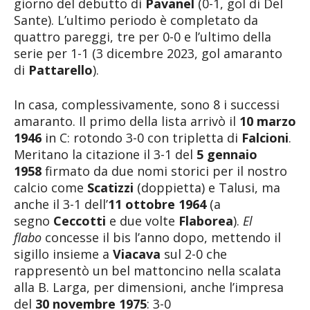
giorno del debutto di
Pavanel
(0-1, gol di Del
Sante). L’ultimo periodo è completato da
quattro pareggi, tre per 0-0 e l’ultimo della
serie per 1-1 (3 dicembre 2023, gol amaranto
di
Pattarello
).
In casa, complessivamente, sono 8 i successi
amaranto. Il primo della lista arrivò il
10 marzo
1946
in C: rotondo 3-0 con tripletta di
Falcioni
.
Meritano la citazione il 3-1 del
5 gennaio
1958
firmato da due nomi storici per il nostro
calcio come
Scatizzi
(doppietta) e Talusi, ma
anche il 3-1 dell’
11 ottobre 1964
(a
segno
Ceccotti
e due volte
Flaborea
).
El
flabo
concesse il bis l’anno dopo, mettendo il
sigillo insieme a
Viacava
sul 2-0 che
rappresentò un bel mattoncino nella scalata
alla B. Larga, per dimensioni, anche l’impresa
del
30 novembre 1975
: 3-0