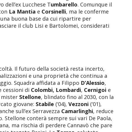
ivo dell’ex Lucchese T
umbarello
. Comunque il
 con
La Mantia
e
Corsinelli
, ma le conferme
una buona base da cui ripartire per
lasciare il club Lisi e Bartolomei, considerati
ltà. Il futuro della società resta incerto,
alizzazioni e una proprietà che continua a
eggio. Squadra affidata a Filippo
D’Alessio
,
e cessioni di
Colombi,
Lombardi
,
Cernigoi
e
 mister
Stellone
, blindato fino al 2030, con la
rcato giovane:
Stabile
(‘04),
Vezzoni
(‘01),
anche sull’ex Serravezza
Camarlinghi
, reduce
. Stellone conterà sempre sui vari De Paola,
llana, ma rischia di perdere Cannavò che pare