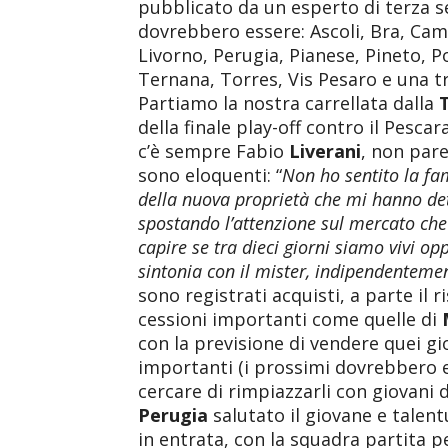
pubblicato da un esperto di terza 
dovrebbero essere: Ascoli, Bra, Cam
Livorno, Perugia, Pianese, Pineto, 
Ternana, Torres, Vis Pesaro e una t
Partiamo la nostra carrellata dalla
della finale play-off contro il Pescar
c’è sempre Fabio
Liverani
, non pare
sono eloquenti: “
Non ho sentito la fam
della nuova proprietà che mi hanno det
spostando l’attenzione sul mercato ch
capire se tra dieci giorni siamo vivi o
sintonia con il mister, indipendentem
sono registrati acquisti, a parte il r
cessioni importanti come quelle di
con la previsione di vendere quei gio
importanti (i prossimi dovrebbero es
cercare di rimpiazzarli con giovani d
Perugia
salutato il giovane e talen
in entrata, con la squadra partita per