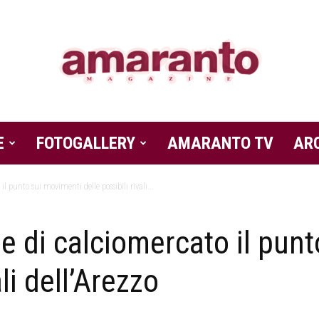
E
FOTOGALLERY
Amaranto
AMARANTO TV
AR
l punto sui movimenti delle possibili rivali...
e di calciomercato il pun
Magazine
ali dell’Arezzo