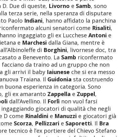
 D. Due di queste,
Livorno
e
Samb
, sono
alla terza serie, nella speranza di disputare
tato Paolo
Indiani
, hanno affidato la panchina
, riconfermato alcuni senatori come
Risaliti
,
 hanno ingaggiato gli ex Lucchese
Antoni
e
vietana e
Marchesi
dalla Giana, mentre è
dall’Albinoleffe di
Borghini
, livornese doc, tra
 accasato a Benevento. La
Samb
riconfermato
o
facciano da traino ad un gruppo che non
gli arrivi il baby
Iaiunese
che si era messo
anuova Traiana. Il
Guidonia
sta costruendo
on buona esperienza in categoria. Sono
zo, gli ex amaranto
Zappella
e
Zuppel
,
oli
dall’Avellino. Il
Forlì
non vuol farsi
 ingaggiando giocatori di qualità che negli
rie D come
Rinaldini
e
Manuzzi
e giocatori già
 come
Scorza
,
Pellizzari
e
Saporetti
. Il
Bra
ore tecnico è l’ex portiere del Chievo Stefano