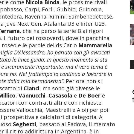
serie come
Nicola Binda
, le prossime rivali
pobasso, Carpi, Forli, Gubbio, Guidonia,
Pontedera, Ravenna, Rimini, Sambenedettese,
ra Juve Next Gen, Atalanta U3 e Inter U23.
Ternana
, che ha perso la serie B ai rigori
a. Il futuro dei rossoverdi, dove in panchina
 roseo e le parole del ds Carlo
Mammarella
iglia D’Alessandro, ho parlato con gli avvocati
tato le linee guida. In questo momento si sta
e è sicuramente importante, ma il vero tema è
ppure no. Nel frattempo io continuo a lavorare in
ente dalla mia permanenza”
. Per ora non si
iscatto di
Cianci
, ma sono già diverse le
Millico
,
Vannucchi
,
Casasola
e
De Boer
e
catori con contratti alti e con richieste
sere Vallocchia, Maestrelli e Aloi) per poi
i prospettiva e calciatori di categoria. A
tuoso
Seghetti
, passato al Padova, il mercato
 il ritiro addirittura in Argentina, è in