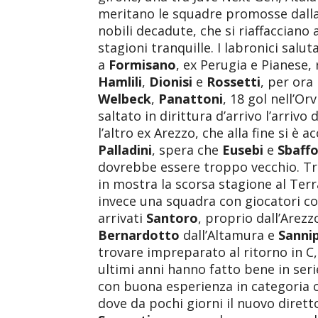
meritano le squadre promosse dalla
nobili decadute, che si riaffacciano 
stagioni tranquille. I labronici salu
a
Formisano
, ex Perugia e Pianese
Hamlili
,
Dionisi
e
Rossetti
, per ora
Welbeck
,
Panattoni
, 18 gol nell’Or
saltato in dirittura d’arrivo l’arrivo 
l’altro ex Arezzo, che alla fine si è
Palladini
, spera che
Eusebi
e
Sbaff
dovrebbe essere troppo vecchio. Tra 
in mostra la scorsa stagione al Terr
invece una squadra con giocatori c
arrivati
Santoro
, proprio dall’Arez
Bernardotto
dall’Altamura e
Sannip
trovare impreparato al ritorno in C,
ultimi anni hanno fatto bene in se
con buona esperienza in categoria
dove da pochi giorni il nuovo dirett