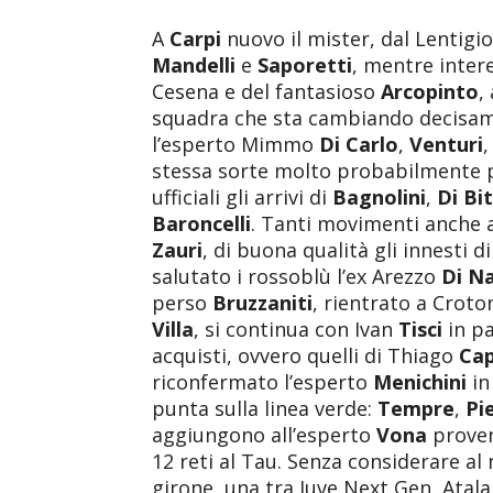
A
Carpi
nuovo il mister, dal Lentigi
Mandelli
e
Saporetti
, mentre intere
Cesena e del fantasioso
Arcopinto
,
squadra che sta cambiando decisame
l’esperto Mimmo
Di Carlo
,
Venturi
stessa sorte molto probabilmente
ufficiali gli arrivi di
Bagnolini
,
Di Bi
Baroncelli
. Tanti movimenti anche 
Zauri
, di buona qualità gli innesti d
salutato i rossoblù l’ex Arezzo
Di N
perso
Bruzzaniti
, rientrato a Croto
Villa
, si continua con Ivan
Tisci
in pa
acquisti, ovvero quelli di Thiago
Ca
riconfermato l’esperto
Menichini
in
punta sulla linea verde:
Tempre
,
Pie
aggiungono all’esperto
Vona
proven
12 reti al Tau. Senza considerare a
girone, una tra Juve Next Gen, Atala