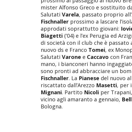
prossimo al passaggio al nuovo Bres
mister Alfonso Greco e sostituito 
Salutati
Varela
, passato proprio all
Fischnaller
prossimo a lascare l’isol
approdati soprattutto giovani:
Iov
Biagetti
(‘04) e l’ex Perugia ed Arz
di società con il club che è passato 
nuovo ds e Franco
Tomei
, ex Monop
Salutati
Varone
e
Caccavo
con Fra
mano, i bianconeri hanno ingaggia
sono pronti ad abbracciare un bom
Fischnaller
. La
Pianese
del nuovo a
riscattato dall’Arezzo
Masetti
, per 
Mignani
. Partito
Nicoli
per Trapani, 
vicino agli amaranto a gennaio,
Bell
Bologna.