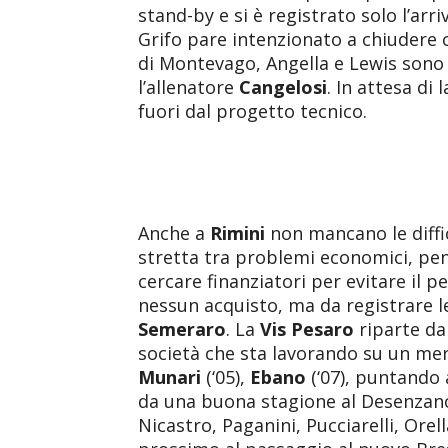
stand-by e si è registrato solo l’arr
Grifo pare intenzionato a chiudere
di Montevago, Angella e Lewis sono 
l’allenatore
Cangelosi
. In attesa di 
fuori dal progetto tecnico.
Anche a
Rimini
non mancano le diffico
stretta tra problemi economici, pen
cercare finanziatori per evitare il p
nessun acquisto, ma da registrare l
Semeraro
. La
Vis Pesaro
riparte da
società che sta lavorando su un me
Munari
(‘05),
Ebano
(‘07), puntando 
da una buona stagione al Desenzano
Nicastro, Paganini, Pucciarelli, Ore