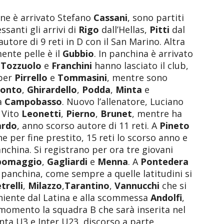
one è arrivato Stefano
Cassani
, sono partiti
ssanti gli arrivi di
Rigo
dall’Hellas,
Pitti
dal
 autore di 9 reti in D con il San Marino. Altra
nte pelle è il
Gubbio
. In panchina è arrivato
,
Tozzuolo
e
Franchini
hanno lasciato il club,
 per
Pirrello
e
Tommasini
, mentre sono
tonto
,
Ghirardello
,
Podda
,
Minta
e
a
Campobasso
. Nuovo l’allenatore, Luciano
i Vito
Leonetti
,
Pierno
,
Brunet
, mentre ha
ardo
, anno scorso autore di 11 reti. A
Pineto
ne per fine prestito, 15 reti lo scorso anno e
nchina. Si registrano per ora tre giovani
pomaggio
,
Gagliardi
e
Menna
. A
Pontedera
 panchina, come sempre a quelle latitudini si
trelli
,
Milazzo
,
Tarantino
,
Vannucchi
che si
iente dal Latina e alla scommessa
Andolfi
,
l momento la squadra B che sarà inserita nel
nta U3 e Inter U23, discorso a parte