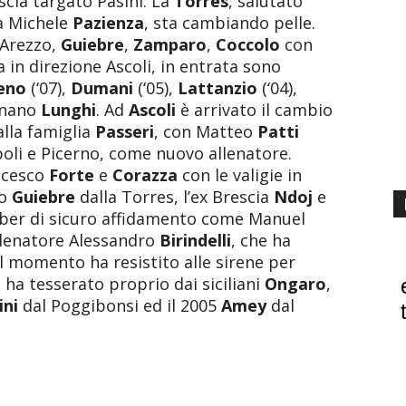
cia targato Pasini. La
Torres
, salutato
da Michele
Pazienza
, sta cambiando pelle.
’Arezzo,
Guiebre
,
Zamparo
,
Coccolo
con
a in direzione Ascoli, in entrata sono
ieno
(‘07),
Dumani
(‘05),
Lattanzio
(‘04),
ignano
Lunghi
. Ad
Ascoli
è arrivato il cambio
alla famiglia
Passeri
, con Matteo
Patti
oli e Picerno, come nuovo allenatore.
ncesco
Forte
e
Corazza
con le valigie in
to
Guiebre
dalla Torres, l’ex Brescia
Ndoj
e
ber di sicuro affidamento come Manuel
llenatore Alessandro
Birindelli
, che ha
il momento ha resistito alle sirene per
ha tesserato proprio dai siciliani
Ongaro
,
ini
dal Poggibonsi ed il 2005
Amey
dal