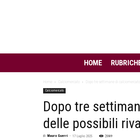
HOME
RUBRICH
Home
Calciomercato
Dopo tre settimane di calciomercato i
Calciomercato
Dopo tre settiman
delle possibili riv
2089
di
Mauro Guerri
-
17 Luglio 2025