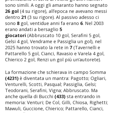
sono simili. A oggi gli amaranto hanno segnato
26 gol
(4 su rigore), all’epoca ne avevano messi
dentro
21
(3 su rigore). Al passivo adesso ci
sono
8
gol, ventidue anni fa erano
6
. Nel 2003
erano andati a bersaglio
5
giocatori
(Abbruscato 10 gol, Serafini 5 gol,
Gelsi 4 gol, Vendrame e Passiglia un gol), nel
2025 hanno trovato la rete in
7
(Tavernelli e
Pattarello 5 gol, Cianci, Ravasio e Varela 4 gol,
Chierico 2 gol, Renzi un gol più un’autorete).
La formazione che schierava in campo Somma
(4231)
è diventata un mantra: Pagotto; Ogliari,
Venturelli, Scotti, Pasqual; Passiglia, Gelsi;
Teodorani, Serafini, Vigna; Abbruscato. Ma
anche quella di Bucchi
(433)
sta entrando in
memoria: Venturi; De Col, Gilli, Chiosa, Righetti;
Mawuli, Guccione, Chierico; Pattarello, Cianci,