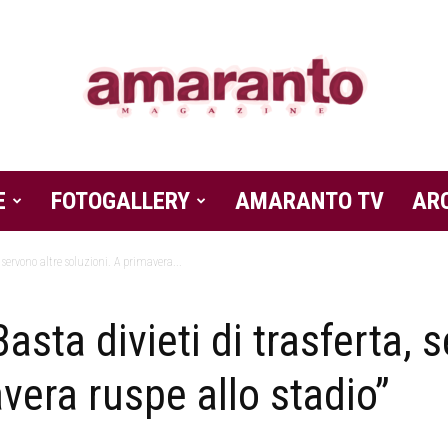
E
FOTOGALLERY
Amaranto
AMARANTO TV
AR
 servono altre soluzioni. A primavera...
sta divieti di trasferta, 
Magazine
vera ruspe allo stadio”