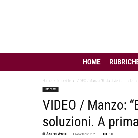
HOME
RUBRICH
Home
Interviste
VIDEO / Manzo: “Basta divieti di trasferta,
Interviste
VIDEO / Manzo: “Ba
soluzioni. A prima
610
di
Andrea Avato
-
11 Novembre 2025