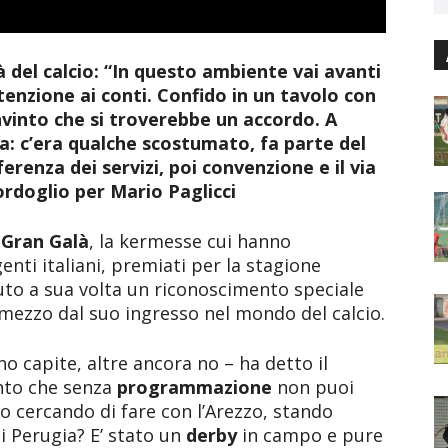
à del calcio: “In questo ambiente vai avanti
enzione ai conti. Confido in un tavolo con
nvinto che si troverebbe un accordo. A
a: c’era qualche scostumato, fa parte del
ferenza dei servizi, poi convenzione e il via
 cordoglio per Mario Paglicci
l
Gran Galà
, la kermesse cui hanno
genti italiani, premiati per la stagione
uto a sua volta un riconoscimento speciale
 mezzo dal suo ingresso nel mondo del calcio.
o capite, altre ancora no – ha detto il
into che senza
programmazione
non puoi
o cercando di fare con l’Arezzo, stando
di Perugia? E’ stato un
derby
in campo e pure