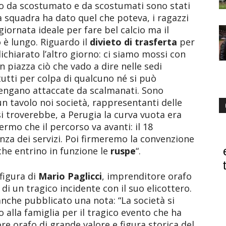
to da scostumato e da scostumati sono stati
 La squadra ha dato quel che poteva, i ragazzi
iornata ideale per fare bel calcio ma il
 è lungo. Riguardo il
divieto di trasferta
per
 dichiarato l’altro giorno: ci siamo mossi con
 piazza ciò che vado a dire nelle sedi
tti per colpa di qualcuno né si può
 vengano attaccate da scalmanati. Sono
n tavolo noi società, rappresentanti delle
si troverebbe, a Perugia la curva vuota era
rmo che il percorso va avanti: il 18
nza dei servizi. Poi firmeremo la convenzione
 che entrino in funzione le
ruspe
“.
figura di
Mario Paglicci
, imprenditore orafo
di un tragico incidente con il suo elicottero.
nche pubblicato una nota: “La società si
alla famiglia per il tragico evento che ha
re orafo di grande valore e figura storica del