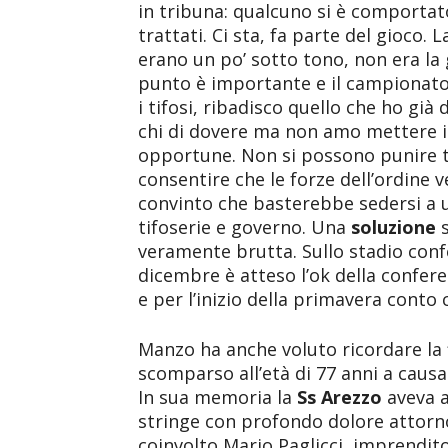
in tribuna: qualcuno si è comporta
trattati. Ci sta, fa parte del gioco.
erano un po’ sotto tono, non era la g
punto è importante e il campionato
i tifosi, ribadisco quello che ho già
chi di dovere ma non amo mettere in
opportune. Non si possono punire tu
consentire che le forze dell’ordine
convinto che basterebbe sedersi a u
tifoserie e governo. Una
soluzione
veramente brutta. Sullo stadio confe
dicembre è atteso l’ok della confere
e per l’inizio della primavera conto
Manzo ha anche voluto ricordare la 
scomparso all’età di 77 anni a causa 
In sua memoria la
Ss Arezzo
aveva a
stringe con profondo dolore attorno 
coinvolto Mario Paglicci, imprendito