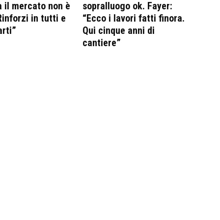
 il mercato non è
sopralluogo ok. Fayer:
inforzi in tutti e
“Ecco i lavori fatti finora.
arti”
Qui cinque anni di
cantiere”