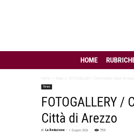
HOME
RUBRICH
Home
News
FOTOGALLERY / Cominciano i lavori di riquali
News
FOTOGALLERY / Com
Città di Arezzo
753
di
La Redazione
-
1 Giugno 2026