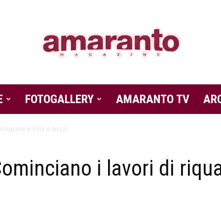
E
FOTOGALLERY
Amaranto
AMARANTO TV
AR
ficazione al Città di Arezzo
inciano i lavori di riqual
Magazine