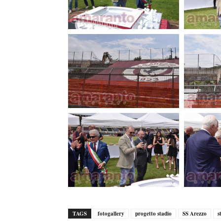
TAGS
fotogallery
progetto stadio
SS Arezzo
s