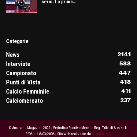
serio. La prima...
Categorie
2141
News
588
Interviste
447
Campionato
418
Punti di Vista
411
Calcio Femminile
237
Calciomercato
© Amaranto Magazine 2021 | Periodico Sportivo Mensile Reg. Trib. di Arezzo N.
3/06 del 8/03/2006 | Sito Web realizzato da
Atlantide Adv