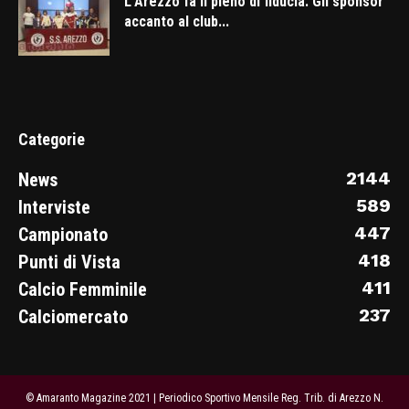
L’Arezzo fa il pieno di fiducia. Gli sponsor
accanto al club...
Categorie
2144
News
589
Interviste
447
Campionato
418
Punti di Vista
411
Calcio Femminile
237
Calciomercato
© Amaranto Magazine 2021 | Periodico Sportivo Mensile Reg. Trib. di Arezzo N.