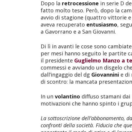
Dopo la
retrocessione
in serie D del
fatto molto teso. Però, dopo la cam
avvio di stagione (quattro vittorie e 
aveva recuperato
entusiasmo
, seg
a Gavorrano e a San Giovanni.
Di lì in avanti le cose sono cambiate
per mesi hanno seguito le partite ca
il presidente
Guglielmo Manzo a t
commessi e avviando un disgelo che 
dall’ingaggio del dg
Giovannini
e di
di scontro: la mancata presentazion
In un
volantino
diffuso stamani dai 
motivazioni che hanno spinto i gru
La sottoscrizione dell’abbonamento, d
confronti della società. Fiducia che qu