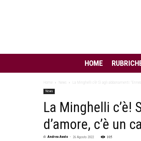
HOME
RUBRICH
Home
News
La Minghelli c’è! Sì agli abbonamenti: “Enne
News
La Minghelli c’è!
d’amore, c’è un c
105
di
Andrea Avato
-
26 Agosto 2022