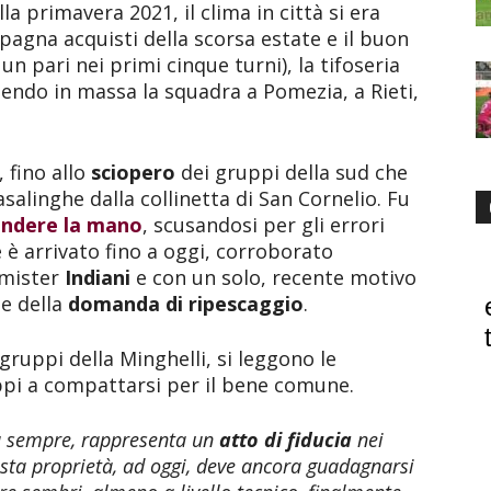
la primavera 2021, il clima in città si era
pagna acquisti della scorsa estate e il buon
un pari nei primi cinque turni), la tifoseria
uendo in massa la squadra a Pomezia, a Rieti,
, fino allo
sciopero
dei gruppi della sud che
salinghe dalla collinetta di San Cornelio. Fu
endere la mano
, scusandosi per gli errori
è arrivato fino a oggi, corroborato
 mister
Indiani
e con un solo, recente motivo
e della
domanda di ripescaggio
.
gruppi della Minghelli, si leggono le
ppi a compattarsi per il bene comune.
a sempre, rappresenta un
atto di fiducia
nei
esta proprietà, ad oggi, deve ancora guadagnarsi