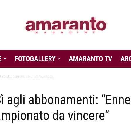
E
FOTOGALLERY
Amaranto
AMARANTO TV
AR
simo atto d’amore, c’è un campionato...
 Sì agli abbonamenti: “Enn
Magazine
ampionato da vincere”