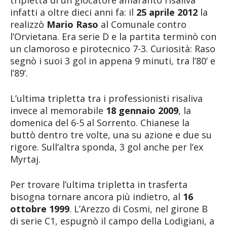
tripletta di un giocatore amaranto risaliva
infatti a oltre dieci anni fa: il
25 aprile 2012
la
realizzò
Mario Raso
al Comunale contro
l’Orvietana. Era serie D e la partita terminò con
un clamoroso e pirotecnico 7-3. Curiosità: Raso
segnò i suoi 3 gol in appena 9 minuti, tra l’80’ e
l’89’.
L’ultima tripletta tra i professionisti risaliva
invece al memorabile
18 gennaio 2009
, la
domenica del 6-5 al Sorrento. Chianese la
buttò dentro tre volte, una su azione e due su
rigore. Sull’altra sponda, 3 gol anche per l’ex
Myrtaj.
Per trovare l’ultima tripletta in trasferta
bisogna tornare ancora più indietro, al
16
ottobre 1999
. L’Arezzo di Cosmi, nel girone B
di serie C1, espugnò il campo della Lodigiani, a