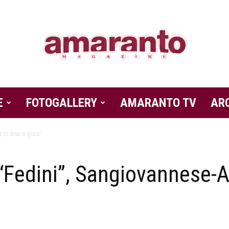
E
FOTOGALLERY
Amaranto
AMARANTO TV
AR
zzo dove si gioca?
 “Fedini”, Sangiovannese-
Magazine