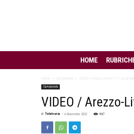
HOME
RUBRICH
Home
Campionato
VIDEO / Arezzo-Livorno 1-1 / La sintesi
Campionato
VIDEO / Arezzo-Liv
907
di
Teletruria
-
6 Novembre 2022