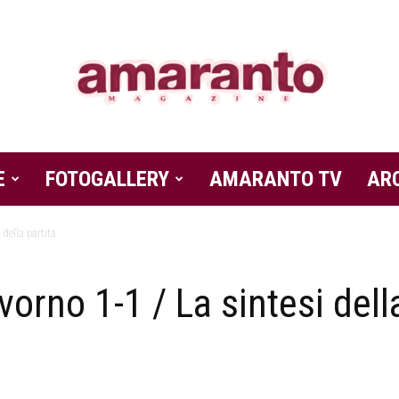
E
FOTOGALLERY
Amaranto
AMARANTO TV
AR
 della partita
orno 1-1 / La sintesi dell
Magazine