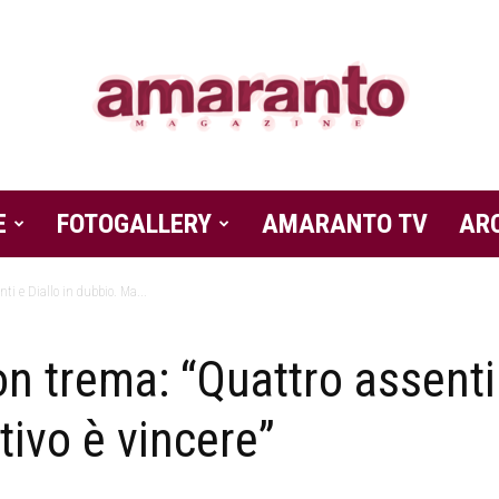
E
FOTOGALLERY
Amaranto
AMARANTO TV
AR
ti e Diallo in dubbio. Ma...
n trema: “Quattro assenti 
Magazine
tivo è vincere”