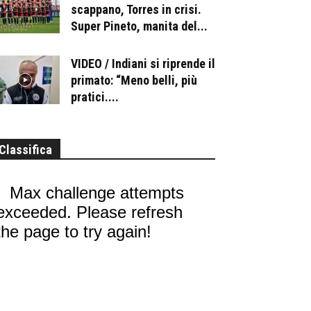
scappano, Torres in crisi.
Super Pineto, manita del...
VIDEO / Indiani si riprende il
primato: “Meno belli, più
pratici....
Classifica