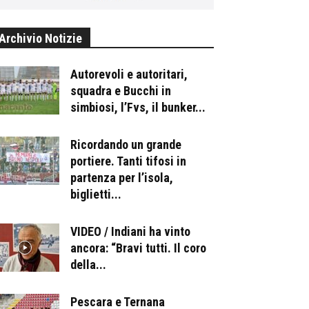
Archivio Notizie
Autorevoli e autoritari,
squadra e Bucchi in
simbiosi, l’Fvs, il bunker...
Ricordando un grande
portiere. Tanti tifosi in
partenza per l’isola,
biglietti...
VIDEO / Indiani ha vinto
ancora: “Bravi tutti. Il coro
della...
Pescara e Ternana