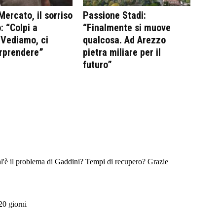
Mercato, il sorriso
Passione Stadi:
: “Colpi a
“Finalmente si muove
 Vediamo, ci
qualcosa. Ad Arezzo
rprendere”
pietra miliare per il
futuro”