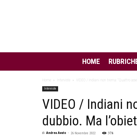
HOME
RUBRICH
Home
Interviste
VIDEO / Indiani non trema: “Quattro assen
Interviste
VIDEO / Indiani no
dubbio. Ma l’obiet
378
di
Andrea Avato
-
26 Novembre 2022