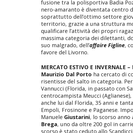
fusione tra la polisportiva Badia Po
nero-amaranto è diventata centro di
soprattutto dell’ottimo settore giov
territorio, grazie a una struttura 
qualificare l’attività dei propri ragaz
massima categoria dei dilettanti, d
suo malgrado, dell’
affaire Figline
, c
favore del Livorno.
MERCATO ESTIVO E INVERNALE –
N
Maurizio Dal Porto
ha cercato di c
risentisse del salto in categoria. Pe
Vannucci (Florida, in passato con Sav
centrocampista Meucci (Aglianese), i
anche lui dal Florida, 35 anni e tanta
Empoli, Frosinone e Paganese. Import
Manuele
Giustarini
, lo scorso anno
Brega
, uno da oltre 200 gol in carr
scorso è stato ceduto allo Scandicci