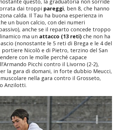
ostante questo, la graduatoria non sorride
vorrata dai troppi
pareggi
, ben 8, che hanno
ona calda. Il Tau ha buona esperienza in
he un buon calcio, con dei numeri
l passivo), anche se il reparto concede troppo
 dinamico ma un
attacco (13 reti)
che non ha
scio (nonostante le 5 reti di Brega e le 4 del
ortiere Nicolò e di Pietro, terzino del San
endere con le molle perché capace
ll’Armando Picchi contro il Livorno (2-2),
Per la gara di domani, in forte dubbio Meucci,
muscolare nella gara contro il Grosseto,
 Anzilotti.