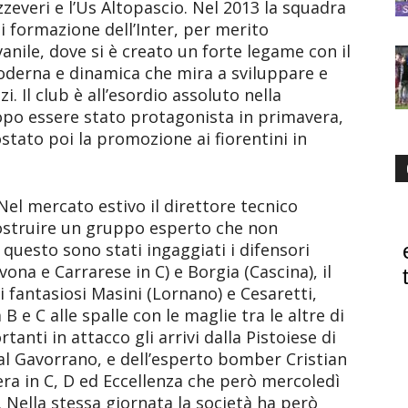
zzeveri e l’Us Altopascio. Nel 2013 la squadra
 formazione dell’Inter, per merito
anile, dove si è creato un forte legame con il
moderna e dinamica che mira a sviluppare e
zi. Il club è all’esordio assoluto nella
opo essere stato protagonista in primavera,
ostato poi la promozione ai fiorentini in
el mercato estivo il direttore tecnico
ostruire un gruppo esperto che non
r questo sono stati ingaggiati i difensori
ona e Carrarese in C) e Borgia (Cascina), il
 fantasiosi Masini (Lornano) e Cesaretti,
 B e C alle spalle con le maglie tra le altre di
anti in attacco gli arrivi dalla Pistoiese di
 al Gavorrano, e dell’esperto bomber Cristian
iera in C, D ed Eccellenza che però mercoledì
. Nella stessa giornata la società ha però