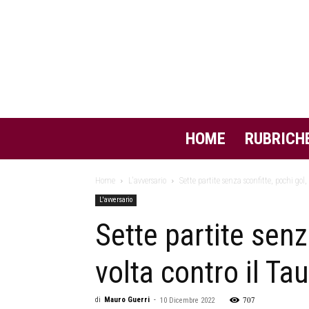
HOME
RUBRICH
Home
L'avversario
Sette partite senza sconfitte, pochi gol,
L'avversario
Sette partite senz
volta contro il Ta
707
di
Mauro Guerri
-
10 Dicembre 2022