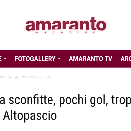
E
FOTOGALLERY
Amaranto
AMARANTO TV
AR
 troppi pareggi. Prima volta contro il...
a sconfitte, pochi gol, tro
Magazine
u Altopascio